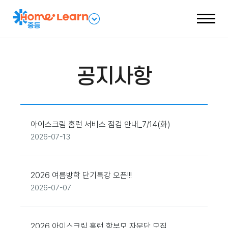
전
패
체
밀
메
리
뉴
네
열
비
기
게
이
션
공지사항
열
기
아이스크림 홈런 서비스 점검 안내_7/14(화)
2026-07-13
2026 여름방학 단기특강 오픈!!!
2026-07-07
2026 아이스크림 홈런 학부모 자문단 모집