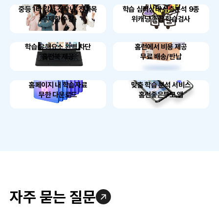
중등 1타 강사 전학년, 전과목
학습 심리상태 심층분석 9종
무제한 수강
위캐닝 종합 학습검사
학습 유해요소 완벽 차단
홈런에서 비용 제공
홈런북 제공
무료 배송/반납
홈페이지 내 학습자료
맞춤 학습 분석 서비스
무한 다운로드
홈런좋은부모 앱
자주 묻는 질문