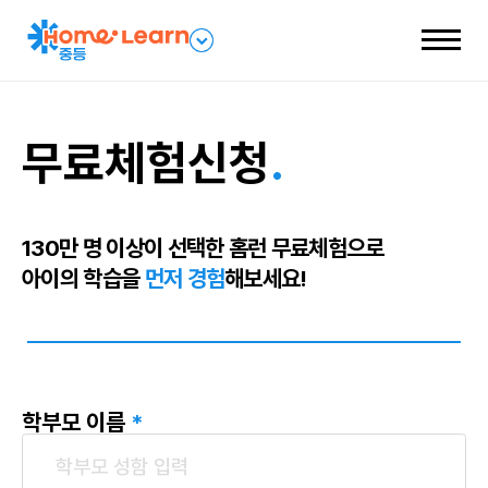
전
패
체
밀
메
리
뉴
네
열
비
기
게
이
션
무료체험신청
.
열
기
130만 명 이상이 선택한 홈런 무료체험으로
아이의 학습을
먼저 경험
해보세요!
학부모 이름
*