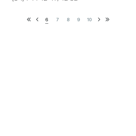
처
이
다
마
6
현
7
8
9
10
음
전
음
지
재
페
막
이
지