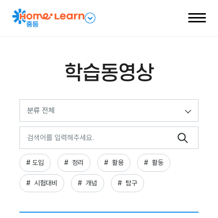
전
패
체
밀
메
리
뉴
네
열
비
기
게
이
션
학습동영상
열
기
분류 전체
검
색
어
# 도입
#  정리
#  활용
#  활동
#  시험대비
#  개념
#  탐구