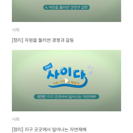
분
사회
류
[정리] 자원을 둘러싼 경쟁과 갈등
분
사회
류
[정리] 지구 곳곳에서 일어나는 자연재해