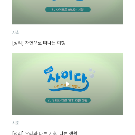
분
사회
류
[정리] 자연으로 떠나는 여행
분
사회
류
[정리] 우리와 다른 기후, 다른 생활