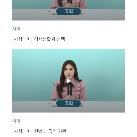
분
사회
류
[시험대비] 경제생활과 선택
분
사회
류
[시험대비] 헌법과 국가 기관