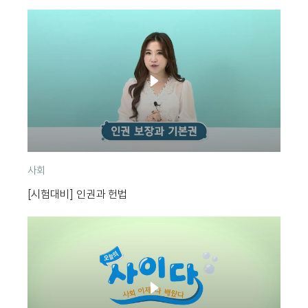
분
사회
류
[시험대비] 인권과 헌법