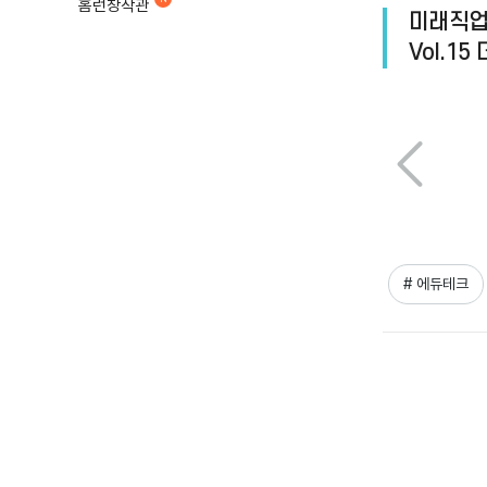
홈런창작관
미래직업 
Vol.1
# 에듀테크