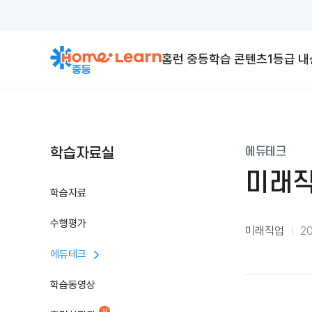
홈런 중등
학습 콘텐츠
1등급 
학습자료실
에듀테크
미래직업
학습자료
수행평가
분
미래직업
20
류
등
에듀테크
록
일
학습동영상