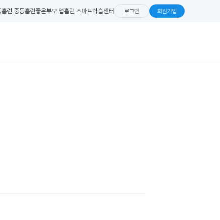
등
홈런 중등
홈런좋은부모 앱
홈런 스마트학습센터
로그인
회원가입