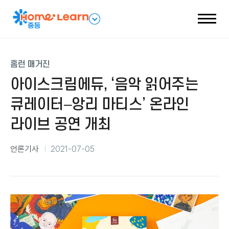
전
패
체
밀
메
리
뉴
네
열
비
기
게
이
홈런 매거진
션
열
기
아이스크림에듀, ‘음악 읽어주는
큐레이터–앙리 마티스’ 온라인
라이브 공연 개최
분
언론기사
2021-07-05
류
등
록
일