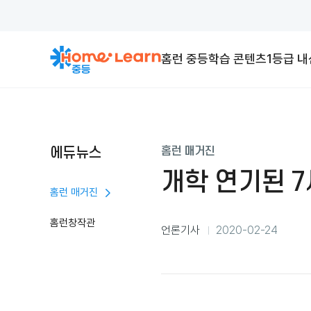
홈런 중등
학습 콘텐츠
1등급 
에듀뉴스
홈런 매거진
개학 연기된 7
홈런 매거진
홈런창작관
분
언론기사
2020-02-24
류
등
록
일