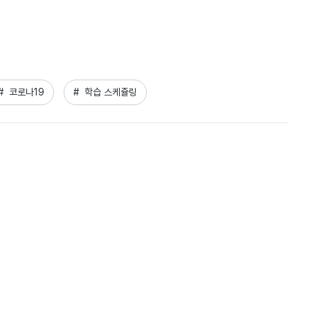
#  코로나19
#  학습 스케쥴링