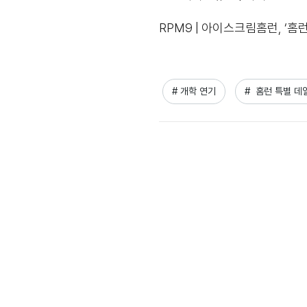
RPM9 | 아이스크림홈런, ‘홈
# 개학 연기
#  홈런 특별 데