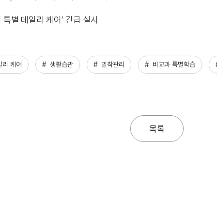
런 특별 데일리 케어’ 긴급 실시
일리 케어
#  생활습관
#  밀착관리
#  비교과 특별학습
목록